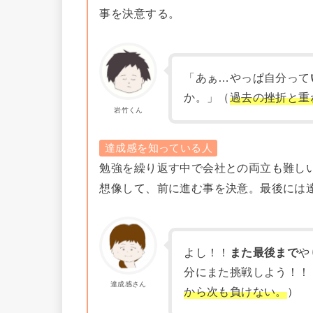
事を決意する。
「あぁ…やっぱ自分って
か。」（
過去の挫折
と重
岩竹くん
達成感を知っている人
勉強を繰り返す中で会社との両立も難し
想像して、前に進む事を決意。最後には
よし！！
また最後まで
や
分にまた挑戦しよう！！
達成感さん
から次も負けない。
）