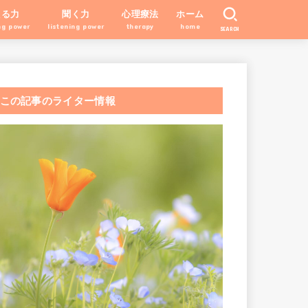
える力
聞く力
心理療法
ホーム
ng power
listening power
therapy
home
SEARCH
この記事のライター情報