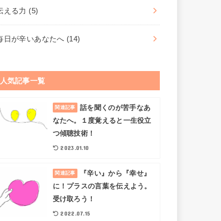
伝える力
(5)
毎日が辛いあなたへ
(14)
人気記事一覧
話を聞くのが苦手なあ
関連記事
なたへ。１度覚えると一生役立
つ傾聴技術！
2023.01.10
『辛い』から『幸せ』
関連記事
に！プラスの言葉を伝えよう。
受け取ろう！
2022.07.15