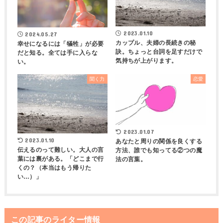
2023.01.10
2024.05.27
カップル、夫婦の長続きの秘
幸せになるには「犠牲」が必要
訣。ちょっと台詞を足すだけで
だと知る。全ては手に入らな
気持ちが上がります。
い。
聞く力
恋愛
2023.01.07
2023.01.10
あなたと周りの関係を良くする
伝えるのって難しい。大人の言
方法、誰でも知ってる②つの魔
葉には裏がある。「どこまで行
法の言葉。
くの？（本当はもう帰りた
い…）」
この記事のライター情報