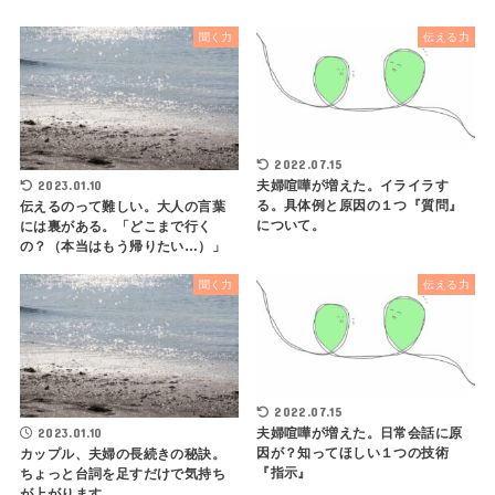
聞く力
伝える力
2022.07.15
2023.01.10
夫婦喧嘩が増えた。イライラす
る。具体例と原因の１つ『質問』
伝えるのって難しい。大人の言葉
について。
には裏がある。「どこまで行く
の？（本当はもう帰りたい…）」
聞く力
伝える力
2022.07.15
2023.01.10
夫婦喧嘩が増えた。日常会話に原
因が？知ってほしい１つの技術
カップル、夫婦の長続きの秘訣。
『指示』
ちょっと台詞を足すだけで気持ち
が上がります。