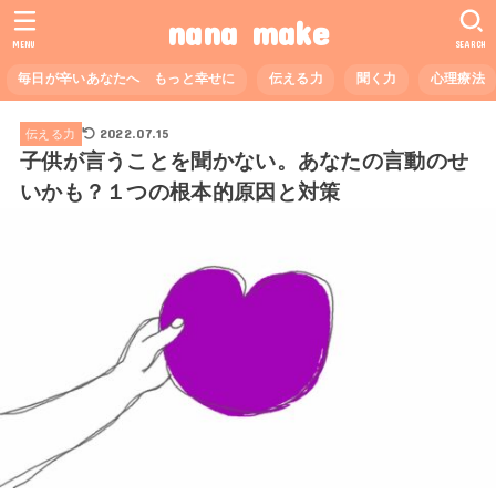
nana make
MENU
SEARCH
毎日が辛いあなたへ もっと幸せに
伝える力
聞く力
心理療法
2022.07.15
伝える力
子供が言うことを聞かない。あなたの言動のせ
いかも？１つの根本的原因と対策