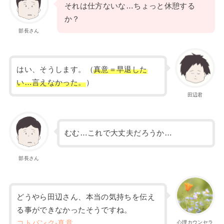
それは仕方ないな…ちょっと休憩する
か？
部長さん
はい、そうします。（
真意＝早退した
い…言えなかった。
）
田辺君
むむ…これで大丈夫だろうか…
部長さん
どうやら田辺さん、本当の気持ちを伝え
る事ができなかったそうですね。
コトバンク-真意
心理カウンセラ