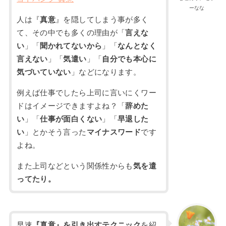
ーなな
人は『
真意
』を隠してしまう事が多く
て、その中でも多くの理由が「
言えな
い
」「
聞かれてないから
」「
なんとなく
言えない
」「
気遣い
」「
自分でも本心に
気づいていない
」などになります。
例えば仕事でしたら上司に言いにくワー
ドはイメージできますよね？「
辞めた
い
」「
仕事が面白くない
」「
早退した
い
」とかそう言った
マイナスワード
です
よね。
また上司などという関係性からも
気を遣
ってたり。
早速
『真意』を引き出すテクニック
を紹