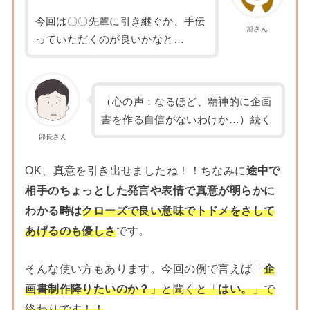
今回は〇〇先輩に引き継ぐか、手伝
旭さん
っていただくのが良いかなと…
（心の声：なるほど、精神的に企画
書を作る自信がないわけか…）続く
部長さん
OK、真意を引き出せましたね！！ちなみに
途中で
相手のちょっとした発言や表情で真意が明らかに
わかる時は
クローズで良い意味でトドメをさして
あげるのも優しさ
です。
そんな使い方もあります。今回の例で言えば「
企
画書制作降りたいのか？
」と聞くと「
はい。
」で
終わりです！！