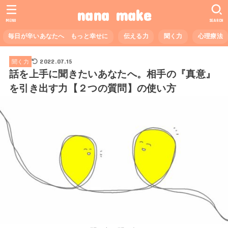
nana make
MENU
SEARCH
毎日が辛いあなたへ もっと幸せに
伝える力
聞く力
心理療法
2022.07.15
聞く力
話を上手に聞きたいあなたへ。相手の『真意』
を引き出す力【２つの質問】の使い方